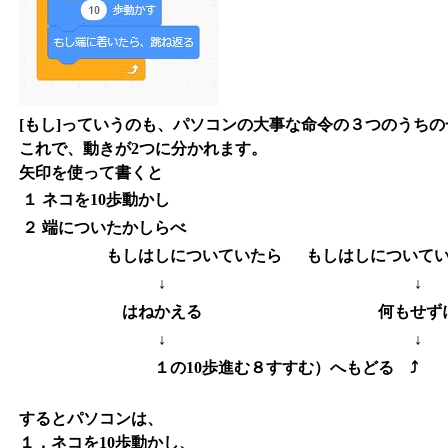
[もし]っていうのも、パソコンの大事な命令の３つのうち
これで、動きが2つに分かれます。
矢印を使って書くと
１
ネコを10歩動かし
２
端についたかしらべ
もしはしについていたら
もしはしについて
↓
↓
はねかえる
何もせず
↓
↓
１の10歩進む８すすむ）へもどる ⤴
するとパソコンは、
１，ネコを10歩動かし、