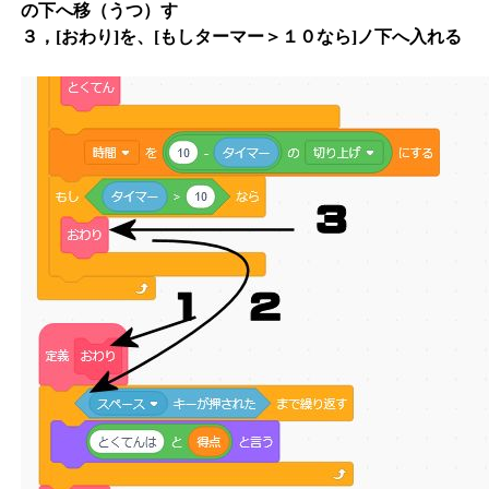
の下へ移（うつ）す
３，[おわり]を、[もしターマー＞１０なら]ノ下へ入れる