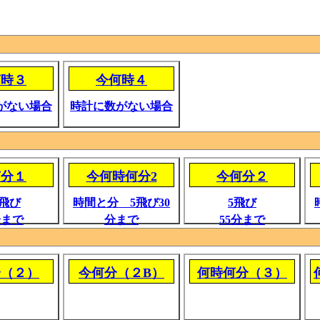
何時３
今何時４
がない場合
時計に数がない場合
何分１
今何時何分2
今何分２
分飛び
時間と分 5飛び30
5飛び
分まで
分まで
55分まで
分（２）
今何分（２B）
何時何分（３）