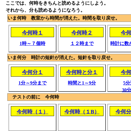
ここでは、何時をきちんと読めるようにしよう。
それから、分も読めるようになろう。
いま何時 教室から時間が消えた。時間を取り戻せ。
今何時１
今何時２
今
1時～７個時
１２時まで
時計に数
いま何分 時計の短針が消えた。短針を取り戻せ。
今何分１
今何時と分１
今
1分～9分まで
時間と1～9分
5
30
テストの前に 今何時
今何時（１）
今何時（１B）
今何