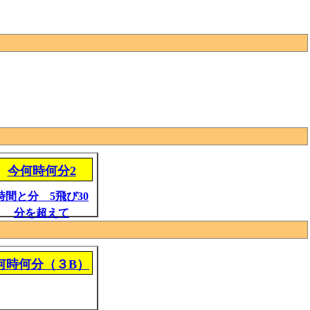
今何時何分2
時間と分 5飛び30
分を超えて
何時何分（３B）