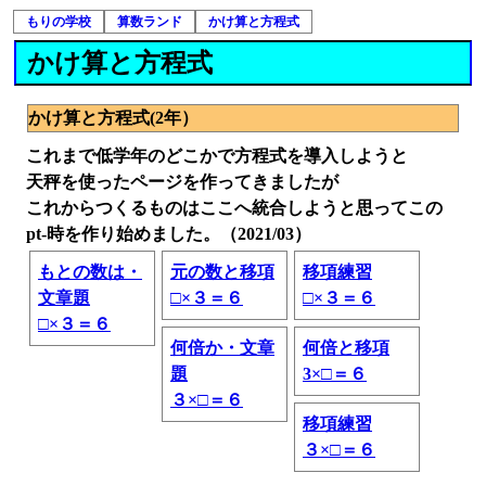
もりの学校
算数ランド
かけ算と方程式
かけ算と方程式
かけ算と方程式(2年）
これまで低学年のどこかで方程式を導入しようと
天秤を使ったページを作ってきましたが
これからつくるものはここへ統合しようと思ってこの
pt-時を作り始めました。（2021/03）
もとの数は・
元の数と移項
移項練習
文章題
□×３＝６
□×３＝６
□×３＝６
何倍か・文章
何倍と移項
題
3×□＝６
３×□＝６
移項練習
３×□＝６