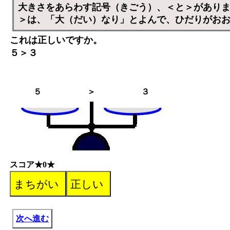
大きさをあらわす記号（きごう）、＜と＞があり
＞は、「大（だい）なり」とよんで、ひだりがお
これは正しいですか。
５＞３
５
＞
３
スコア★0★
次へ進む