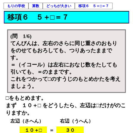
もりの学校
算数
どっちが大きい
移項６ ５＋□＝７
移項６ ５＋□＝７
(問 1/6)
てんびんは、左右のさらに同じ重さのおもり
をのせてもおろしても、つりあったままで
す。
＝（イコール）は左右におなじ数をたしても
引いても、＝のままです。
これをつかって□のすうじのもとめかたを考え
ましょう。
□をもとめます。
まず １０＋□ をどうしたら、左辺は□だけがのこ
りますか。
左辺（さへん）
右辺（うへん）
１０＋□
＝
３０