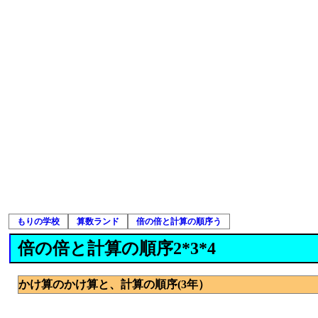
もりの学校
算数ランド
倍の倍と計算の順序う
倍の倍と計算の順序2*3*4
かけ算のかけ算と、計算の順序(3年）