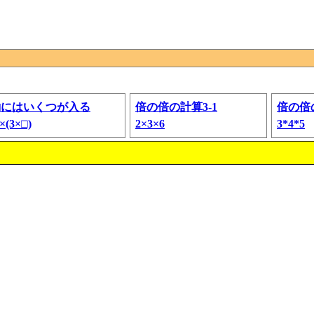
□にはいくつが入る
倍の倍の計算3-1
倍の倍
×(3×□)
2×3×6
3*4*5