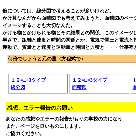
倍については、線分図で考えることが多いけれど、
かけ算なんだから面積図でも考えてみようと、面積図のペー
イメージすることも大切なんだ。
かける物とかけられる物とその結果との関係、このイメージ
早さで、距離と速度と時間の関係とか、電気で電圧と電流と
運動で、質量とと速度と運動量と時間と力積と・・・仕事率
何倍でしょうと元の量（方程式で）
１２=□×3タイプ
１２=□×3タイプ
線分図
面積図
感想、エラー報告のお願い
あなたの感想やエラーの報告がもりの学校の力になり
また、ページを良いものにします。
ご協力ください。