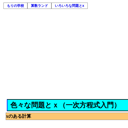
もりの学校
算数ランド
いろいろな問題とx
色々な問題とｘ（一次方程式入門）
xのある計算