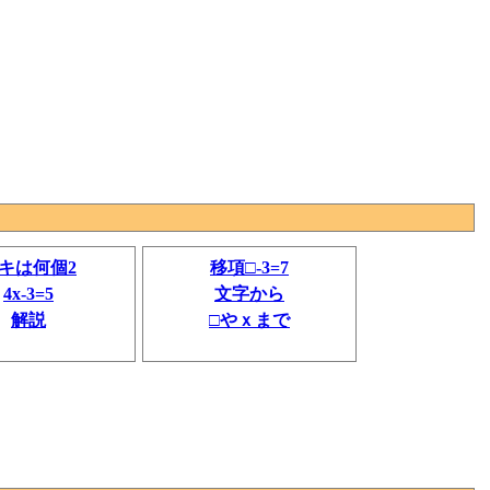
キは何個2
移項□-3=7
4x-3=5
文字から
解説
□やｘまで