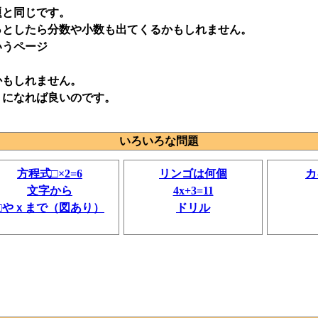
題と同じです。
っとしたら分数や小数も出てくるかもしれません。
いうページ
かもしれません。
うになれば良いのです。
いろいろな問題
方程式□×2=6
リンゴは何個
カ
文字から
4x+3=11
□やｘまで（図あり）
ドリル