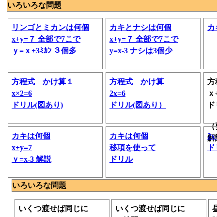
いろいろな問題
リンゴとミカンは何個
カキとナシは何個
カ
x+y=７ 全部で7こで
x+y=７ 全部で7こで
ｙ=ｘ+3ﾐｶﾝ ３個多
y=x-3 ナシは3個少
方程式 かけ算１
方程式 かけ算
方
x×2=6
2x=6
ｘ÷
ドリル(図あり)
ドリル(図あり）
ド
（
カキは何個
カキは何個
2x
解
x+y=7
移項を使って
ド
ｙ=x-3 解説
ドリル
いろいろな問題
いくつ渡せば同じに
いくつ渡せば同じに