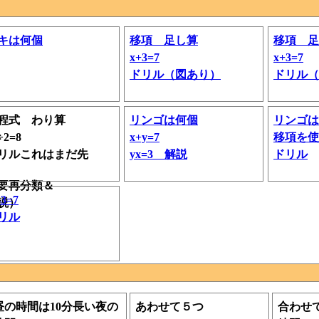
キは何個
移項 足し算
移項 足
x+3=7
x+3=7
ドリル（図あり）
ドリル（
程式 わり算
リンゴは何個
リンゴは
2=8
x+y=7
移項を使
リルこれはまだ先
yx=3 解説
ドリル
要再分類＆
-3=7
説）
リル
昼の時間は10分長い夜の
あわせて５つ
合わせ