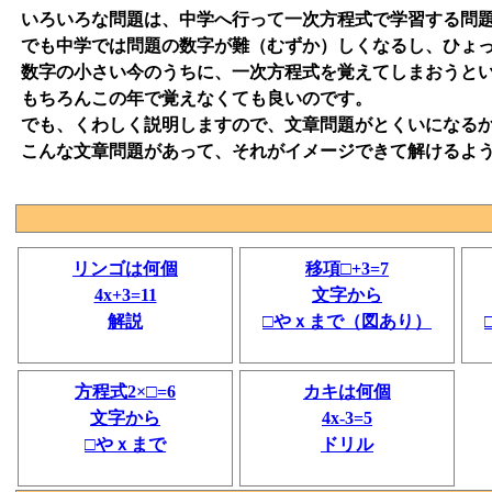
いろいろな問題は、中学へ行って一次方程式で学習する問
でも中学では問題の数字が難（むずか）しくなるし、ひょ
数字の小さい今のうちに、一次方程式を覚えてしまおうと
もちろんこの年で覚えなくても良いのです。
でも、くわしく説明しますので、文章問題がとくいになる
こんな文章問題があって、それがイメージできて解けるよ
リンゴは何個
移項□+3=7
4x+3=11
文字から
解説
□やｘまで（図あり）
方程式2×□=6
カキは何個
文字から
4x-3=5
□やｘまで
ドリル