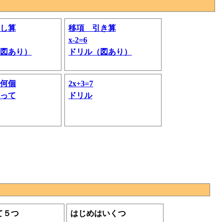
し算
移項 引き算
x-2=6
図あり）
ドリル（図あり）
何個
2x+3=7
って
ドリル
て５つ
はじめはいくつ