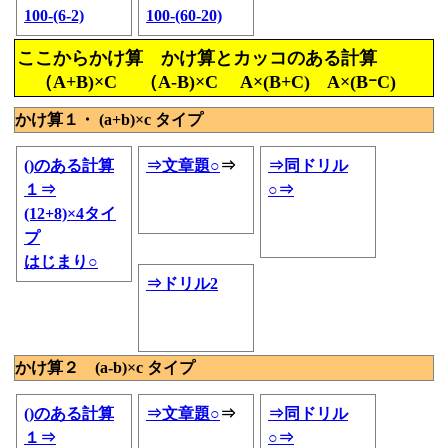
100-(6-2)
100-(60-20)
ここからかけ算 かけ算とカッコのある計算
（A+B)×C （A-B)×C A×(B+C) A×(BｰC)
かけ算１・ (a+b)×c タイプ
()のある計算
⇒文章題○
⇒
⇒同ドリル
１⇒
○⇒
(12+8)×4タイ
プ
はじまり○
⇒ドリル2
かけ算２ (a-b)×c タイプ
()のある計算
⇒文章題○
⇒
⇒同ドリル
１⇒
○⇒