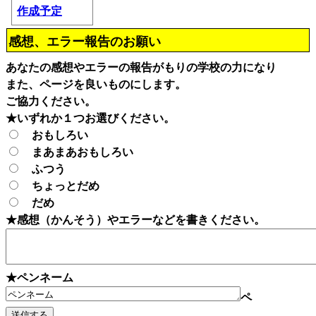
作成予定
感想、エラー報告のお願い
あなたの感想やエラーの報告がもりの学校の力になり
また、ページを良いものにします。
ご協力ください。
★いずれか１つお選びください。
おもしろい
まあまあおもしろい
ふつう
ちょっとだめ
だめ
★感想（かんそう）やエラーなどを書きください。
★ペンネーム
ペ