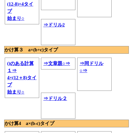
(12-8)×4タイ
プ
始まり○
⇒ドリル2
かけ算３ a×(b+c)タイプ
()のある計算
⇒文章題○⇒
⇒同ドリル
１⇒
○⇒
4×(12＋8)タイ
プ
始まり○
⇒ドリル２
かけ算4 a×(b-c)タイプ