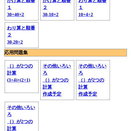
かけ算と順番
かけ算と順番
わり算と順番
１
２
１
30+40×2
30-10×2
10+4÷2
わり算と順番
２
30-20÷2
応用問題集
（）が2つの
その他いろい
その他いろい
計算
ろ
ろ
(3+4)×(2+1)
（）が2つの
（）が2つの
計算
計算
作成予定
作成予定
その他いろい
ろ
（）が2つの
計算