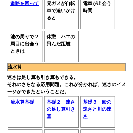
道路を回って
兄ガメが自転
電車が出会う
車で追いかけ
時間
ると
池の周りで２
休憩 ハエの
周目に出会う
飛んだ距離
ときは
流水算
速さは足し算も引き算もできる。
それのさらなる応用問題。これが分かれば、速さのイメ
ージができたということだ。
流水算基礎
基礎２ 速さ
基礎３ 船の
の足し算引き
速さと川の速
算
さ