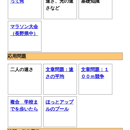
って何
速さ、光の速
基礎知識
さなど
マラソン大会
（長野県中）
応用問題
二人の速さ
文章問題：速
文章問題：１
さの平均
００ｍ競争
複合 学校ま
ほっとアップ
でを歩いたら
ルのプール