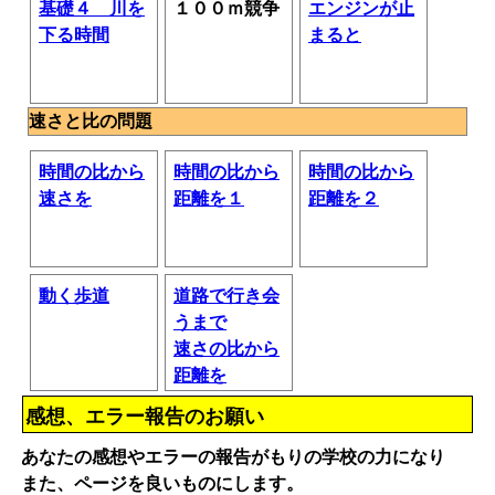
基礎４ 川を
１００ｍ競争
エンジンが止
下る時間
まると
速さと比の問題
時間の比から
時間の比から
時間の比から
速さを
距離を１
距離を２
動く歩道
道路で行き会
うまで
速さの比から
距離を
感想、エラー報告のお願い
あなたの感想やエラーの報告がもりの学校の力になり
また、ページを良いものにします。