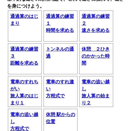
を身につけよう。
通過算のはじ
通過算の練習
通過算の練習
まり
１
２
時間を求める
速さを求める
通過算の練習
トンネルの通
休憩 ２ひき
３
過
のかかった時
距離を求める
間
電車のすれち
電車のすれ違
電車の追い越
がい
い
し
旅人算のはじ
方程式で
旅人算の始ま
まり１
り２
電車の追い越
休憩 駅からの
し
位置
方程式で