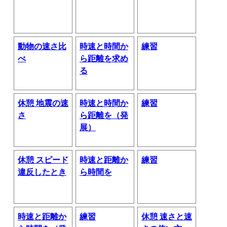
動物の速さ比
時速と時間か
練習
べ
ら距離を求め
る
休憩 地震の速
時速と時間か
練習
さ
ら距離を（発
展）
休憩 スピード
時速と距離か
練習
違反したとき
ら時間を
時速と距離か
練習
休憩 速さと速