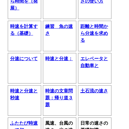
ら時間を（発
さの使い方
展）
時速を計算す
練習 魚の速
距離と時間か
る（基礎）
さ
ら分速を求め
る
分速について
時速と分速：
エレベータと
自動車と
時速と分速と
時速の文章問
土石流の速さ
秒速
題：帰り道３
題
ふたたび時速
風速、台風の
日常の速さの