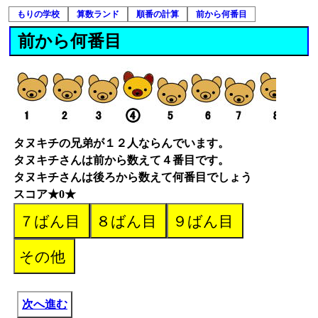
もりの学校
算数ランド
順番の計算
前から何番目
前から何番目
タヌキチの兄弟が１２人ならんでいます。
タヌキチさんは前から数えて４番目です。
タヌキチさんは後ろから数えて何番目でしょう
スコア★0★
次へ進む