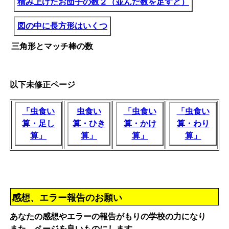
積み上げたお団子の数２（並んだ数を足すと）
図の中に長方形はいくつ
三角形とマッチ棒の数
以下未修正ページ
「虫食い
虫食い
「虫食い
「虫食い
算・足し
算・ひき
算・かけ
算・わり
算」
算」
算」
算」
感想、エラー報告のお願い
あなたの感想やエラーの報告がもりの学校の力になり
また、ページを良いものにします。