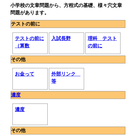
小学校の文章問題から、方程式の基礎、様々穴文章
問題があります。
テストの前に
テストの前に
入試長野
理科 テスト
（算数
の前に
その他
お金って
外部リンク
等
濃度
濃度
その他