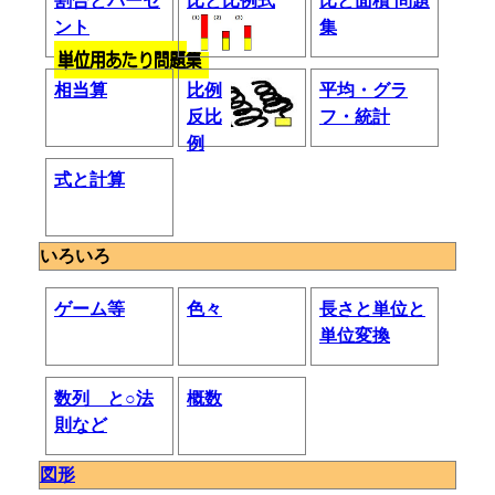
割合とパーセ
比と比例式
比と面積 問題
ント
集
相当算
比例
平均・グラ
反比
フ・統計
例
式と計算
いろいろ
ゲーム等
色々
長さと単位と
単位変換
数列 と○法
概数
則など
図形