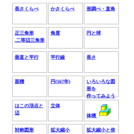
長さくらべ
かさくらべ
形調べ・直角
正三角形
角度
円と球
.二等辺三角形
垂直と平行
平行線
長さ
面積
円(567年)
いろいろな図
形を
作ってみよう
はこの頂点と
立体
辺
体積
対称図形
拡大縮小
拡大縮小と倍