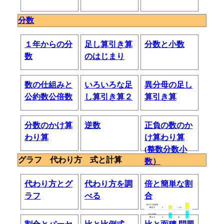
分数
１年からの分
足し算引き算
分数と小数
数
のはじまり
数の仕組みと
いろいろな足
異分母の足し
公約数公倍数
し算引き算２
算引き算
分数のかけ算
逆数
正負の数のか
わり算
け算わり算
(整数分数小
グラフ 代わり方 式と計算
数）
代わり方とグ
代わり方を調
倍と簡単な割
ラフ
べる
合