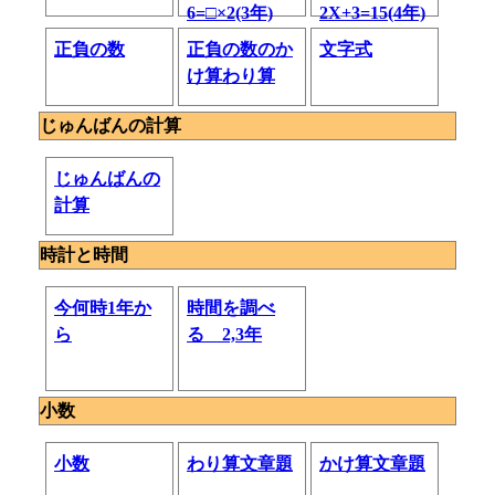
6=□×2(3年)
2X+3=15(4年)
正負の数
正負の数のか
文字式
け算わり算
じゅんばんの計算
じゅんばんの
計算
時計と時間
今何時1年か
時間を調べ
ら
る 2,3年
小数
小数
わり算文章題
かけ算文章題