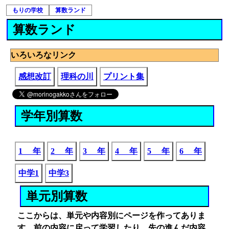
もりの学校
算数ランド
算数ランド
いろいろなリンク
感想改訂
理科の川
プリント集
学年別算数
1 年
2 年
3 年
4 年
5 年
6 年
中学1
中学3
単元別算数
ここからは、単元や内容別にページを作ってありま
す。前の内容に戻って学習したり、先の進んだ内容