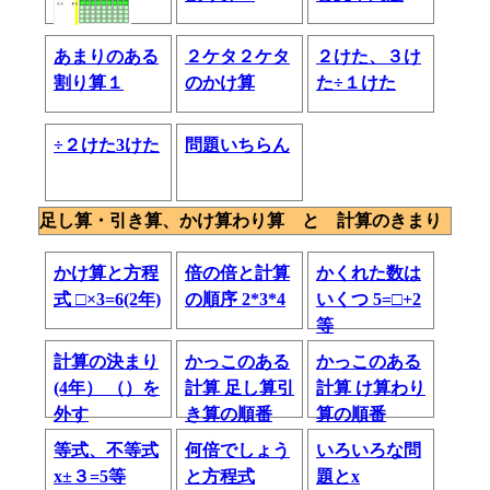
あまりのある
２ケタ２ケタ
２けた、３け
割り算１
のかけ算
た÷１けた
÷２けた3けた
問題いちらん
足し算・引き算、かけ算わり算 と 計算のきまり
かけ算と方程
倍の倍と計算
かくれた数は
式 □×3=6(2年)
の順序 2*3*4
いくつ 5=□+2
等
計算の決まり
かっこのある
かっこのある
(4年） （）を
計算 足し算引
計算 け算わり
外す
き算の順番
算の順番
等式、不等式
何倍でしょう
いろいろな問
x±３=5等
と方程式
題とx