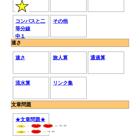
コンパスと二
その他
等分線
中１
速さ
速さ
旅人算
通過算
流水算
リンク集
文章問題
★文章問題★