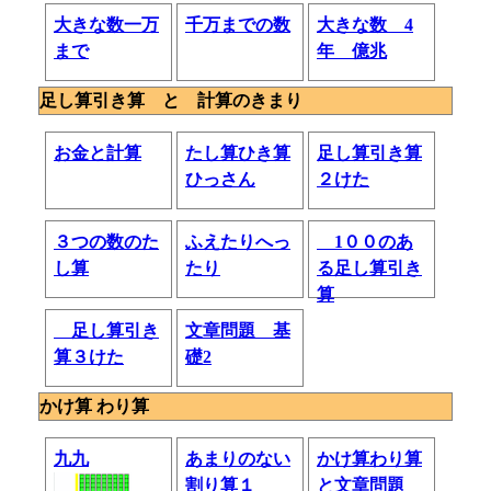
大きな数一万
千万までの数
大きな数 4
まで
年 億兆
足し算引き算 と 計算のきまり
お金と計算
たし算ひき算
足し算引き算
ひっさん
２けた
３つの数のた
ふえたりへっ
1００のあ
し算
たり
る足し算引き
算
足し算引き
文章問題 基
算３けた
礎2
かけ算 わり算
九九
あまりのない
かけ算わり算
割り算１
と文章問題