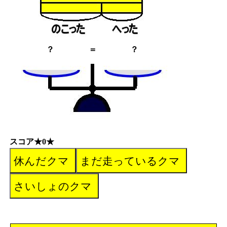
？
＝
？
スコア★0★