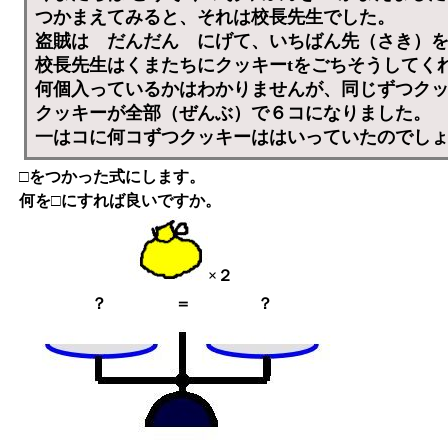
つかまえてみると、それは校長先生でした。
盗賊は だんだん にげて、いちばん先（さき）
校長先生はくまたちにクッキーtをごちそうしてく
何個入っているかはわかりませんが、同じずつク
クッキーが全部（ぜんぶ）で６コになりました。
一はコに何コずつクッキーははいっていたのでし
□をつかった式にします。
何を□にすれば良いですか。
×２
？
＝
？