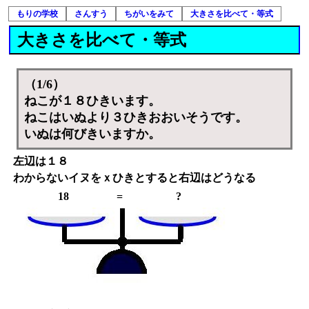
もりの学校
さんすう
ちがいをみて
大きさを比べて・等式
大きさを比べて・等式
（1/6）
ねこが１８ひきいます。
ねこはいぬより３ひきおおいそうです。
いぬは何びきいますか。
左辺は１８
わからないイヌをｘひきとすると右辺はどうなる
18
=
?