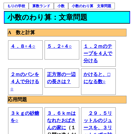
もりの学校
算数ランド
小数
小数のわり算 文章問題
小数のわり算：文章問題
A 数と計算
４．８÷４○
５．２÷４○
１．２ｍのテ
ープを４人で
分ける
２ｍのパンを
正方形の一辺
かけると、□
４人で分ける
の長さは？
になる数○
○
応用問題
３ｋｇの砂糖
３．６ｋｍは
２９．５リ
を○
なれたおばさ
ットルのジュ
んの家に
（１
ースを、３リ