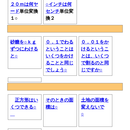
２０ｍは何ヤ
○インチは何
ード
単位変換
センチ
単位変
１○
換２
砂糖を○ｋｇ
０．１でわる
０．０１をか
ずつにわける
ということは
けるというこ
と○
いくつをかけ
とは、いくつ
ることと同じ
で割るのと同
でしょう○
じですか○
正方形はい
そのときの面
土地の面積を
くつできる○
積は○
変えないで
○