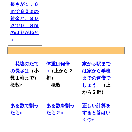
長さが１．６
ｍで８０ｇの
針金と、８０
ｇで０．８ｍ
のはりがねと
○
花壇のたて
体重は何倍
家から駅まで
の長さは
（小
○
（上から２
は家から学校
数１桁まで）
桁）
までの何倍で
概数○
概数
しょう。
（上
から２桁）
ある数で割っ
ある数を割っ
正しい計算を
たら○
たら２○
すると答はい
くつ○