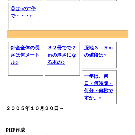
◎は○の□倍
で・・・○
針金全体の長
３２冊でで２
服地３．５ｍ
さは何メート
ｍの厚さにな
の値段は○
ル○
る本の○
一年は、何
日・何時間・
何分・何秒で
すか。○
２００５年１０月２０日～
PHP作成