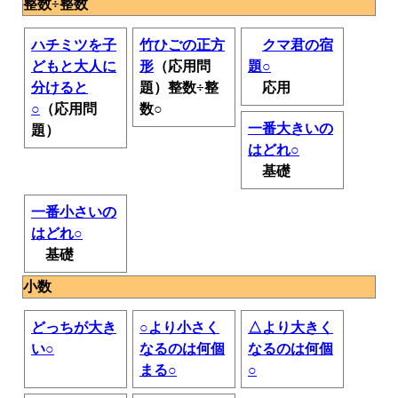
整数÷整数
ハチミツを子
竹ひごの正方
クマ君の宿
どもと大人に
形
（応用問
題○
分けると
題）整数÷整
応用
○
（応用問
数○
一番大きいの
題）
はどれ○
基礎
一番小さいの
はどれ○
基礎
小数
どっちが大き
○より小さく
△より大きく
い○
なるのは何個
なるのは何個
まる○
○