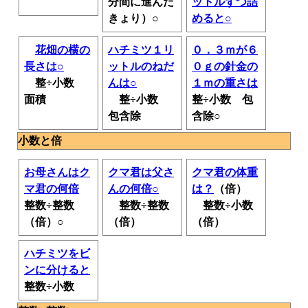
分間に進んだ
ットルずつ詰
きょり）○
めると○
花畑の横の
ハチミツ１リ
０．３ｍが６
長さは○
ットルのねだ
０ｇの針金の
整÷小数
んは○
１ｍの重さは
面積
整÷小数
整÷小数 包
包含除
含除○
小数と倍
お母さんはク
クマ君は父さ
クマ君の体重
マ君の何倍
んの何倍○
は？
（倍）
整数÷整数
整数÷整数
整数÷小数
（倍）○
（倍）
（倍）
ハチミツをビ
ンに分けると
整数÷小数