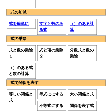
式の加減
式を簡単に
文字と数のあ
（）のある計
る式
算
式の乗除
式と数の乗除
式と項の乗除
分数式と数の
１
２
乗除
（）のある式
と数の計算
式で関係を表す
等しい関係と
等式ににする
大小関係と式
式
不等式にする
関係を表す式