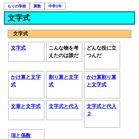
もりの学校
算数
中学1年
文字式
文字式
文字式
こんな物を考
どんな役に立
えたのは誰だ
つんだ
かけ算と文字
割り算と文字
かけ算割り算
式
式
と文字式
文章と文字式
文字式と代入
文字式と代入
２
項と係数