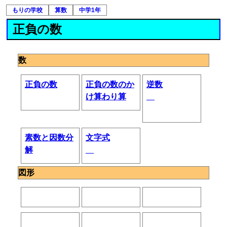
もりの学校
算数
中学1年
正負の数
数
正負の数
正負の数のか
逆数
け算わり算
素数と因数分
文字式
解
図形