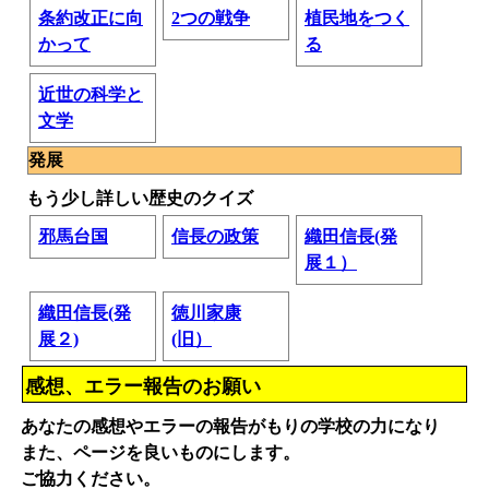
条約改正に向
2つの戦争
植民地をつく
かって
る
近世の科学と
文学
発展
もう少し詳しい歴史のクイズ
邪馬台国
信長の政策
織田信長(発
展１）
織田信長(発
徳川家康
展２)
(旧）
感想、エラー報告のお願い
あなたの感想やエラーの報告がもりの学校の力になり
また、ページを良いものにします。
ご協力ください。