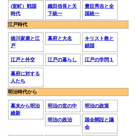
(室町）戦国
織田信長と天
豊臣秀吉と全
時代
下統一
国統一
江戸時代
徳川家康と江
幕府と大名
キリスト教と
戸
鎖国
江戸と外交
江戸の暮らし
江戸の学問１
幕府に対する
人たち
明治時代から
幕末から明治
明治の世の中
明治の政策
維新
明治の政治
国会開設と議
会