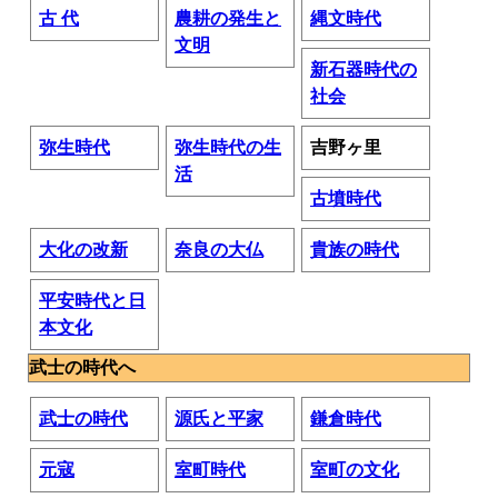
古 代
農耕の発生と
縄文時代
文明
新石器時代の
社会
弥生時代
弥生時代の生
吉野ヶ里
活
古墳時代
大化の改新
奈良の大仏
貴族の時代
平安時代と日
本文化
武士の時代へ
武士の時代
源氏と平家
鎌倉時代
元寇
室町時代
室町の文化