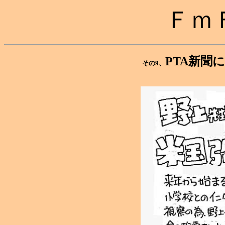
Ｆｍ
PTA新
その9、