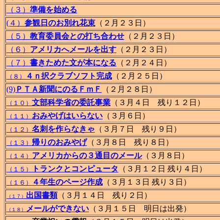
（３）
準備を始める
(４）
参観日のお別れ花束
（２月２３日）
（５）
教育委員会との打ち合わせ
（２月２３日）
（６）
アメリカへメールを出す
（２月２３日）
（７）
書きためた文が本になる
（２月２４日）
４ｎ択クラブソフト完成
（２月２５日）
（８）
(9)
ＰＴＡ新聞にのるＦｍＦ
（２月２８日）
文部科学省の委託事業
（３月４日 残り１２日）
（１０）
おみやげはいらない
（３月６日）
（１１）
名刺を作らなきゃ
（３月７日 残り９日）
（１２）
帰りのおみやげ
（３月８日 残り８日）
（１３）
アメリカからの３通目のメール
（３月８日）
（１４）
トランクとコンピュータ
（３月１２日 残り４日）
（１５）
４年生のページ作成
（３月１３日 残り３日）
（１６）
出国書類
（３月１４日 残り２日）
（１７）
メールができない
（３月１５日 明日は出発）
（１８）