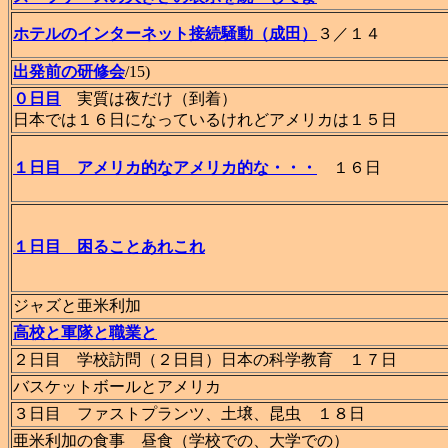
ホテルのインターネット接続騒動（成田）
３／１４
出発前の研修会
/15)
０日目
実質は夜だけ（到着）
日本では１６日になっているけれどアメリカは１５日
１日目 アメリカ的なアメリカ的な・・・
１６日
１日目 困ることあれこれ
ジャズと亜米利加
高校と軍隊と職業と
２日目 学校訪問（２日目）日本の科学教育 １７日
バスケットボールとアメリカ
３日目 ファストプランツ、土壌、昆虫 １８日
亜米利加の食事 昼食（学校での、大学での）