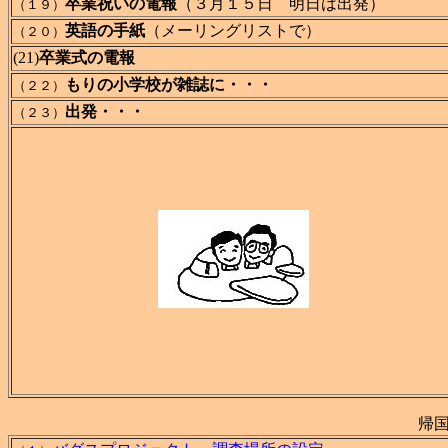
卒業祝いの電報
（３月１５日 明日は出発）
（１９）
英語の手紙
（メーリングリストで）
（２０）
(21)
卒業式の電報
もりの小学校が雑誌に・・・
（２２）
出発・・・
（２３）
帰