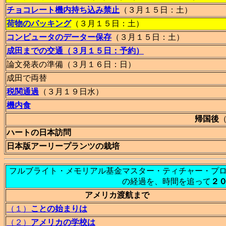
チョコレート機内持ち込み禁止
（３月１５日：土）
荷物のパッキング
（３月１５日：土）
コンピュータのデーター保存
（３月１５日：土）
成田までの交通（３月１５日：予約）
論文発表の準備（３月１６日：日）
成田で両替
税関通過
（３月１９日水）
機内食
帰国後
ハートの日本訪問
日本版アーリープランツの栽培
フルブライト・メモリアル基金マスター・ティチャー・プ
の経過を、時間を追って
２
アメリカ渡航まで
（１）
ことの始まりは
（２）
アメリカの学校は