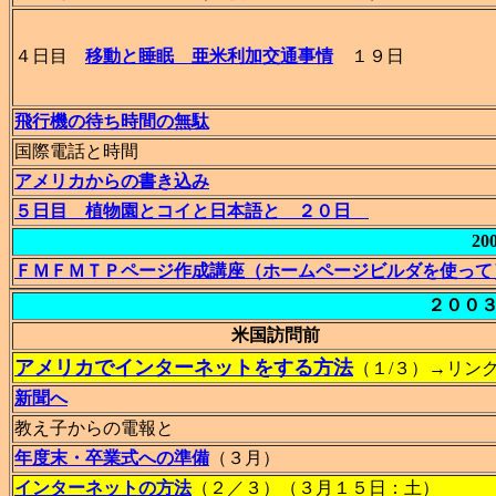
４日目
移動と睡眠 亜米利加交通事情
１９日
飛行機の待ち時間の無駄
国際電話と時間
アメリカからの書き込み
５日目 植物園とコイと日本語と ２０日
20
ＦＭＦＭＴＰページ作成講座（ホームページビルダを使って
２００
米国訪問前
アメリカでインターネットをする方法
（１/３）→リン
新聞へ
教え子からの電報と
年度末・卒業式への準備
（３月）
インターネットの方法
（２／３）（３月１５日：土）