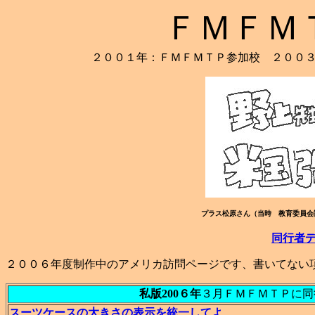
ＦＭＦＭ
２００１年：ＦＭＦＭＴＰ参加校 ２００
プラス松原さん（当時 教育委員会
同行者
２００６年度制作中のアメリカ訪問ページです、書いてない
私版200６年
３月ＦＭＦＭＴＰに同
スーツケースの大きさの表示を統一してよ