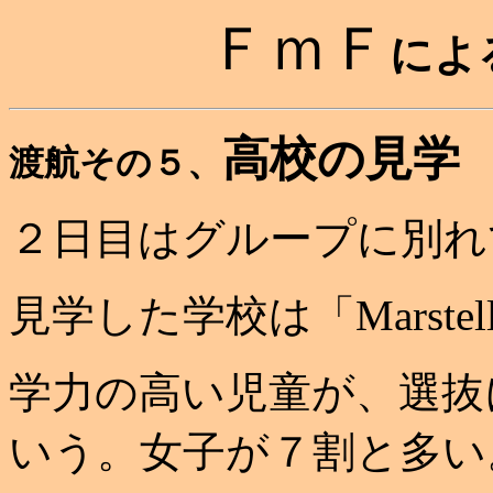
ＦｍＦ
によ
高校の
渡航その５、
２日目はグループに別れ
見学した学校は「Marsteller
学力の高い児童が、選抜
いう。女子が７割と多い