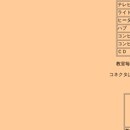
テレ
ライ
ヒー
ハブ
コン
コン
ＣＤ
教室毎
コネクタ