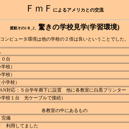
ＦｍＦ
によるアメリカとの交流
驚きの学校見学(学習環境)
渡航その1８_2、
コンピュータ環境は他の学校の２倍は良いということでした。
人
００台
小学校）
小学校）
（小学校）
LAN対応：５台学年廊下に設置 他に各教室に白黒プリンター
小学校１台 光ケーブルで接続）
各教室の中にあるもの
 完備
Ｐ 利用してました