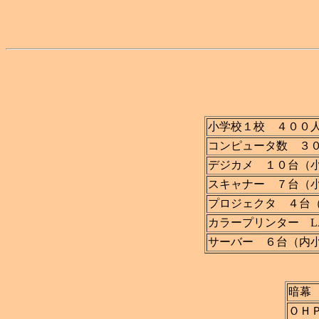
小学校１校 ４００
コンピュータ数 ３
デジカメ １０台（
スキャナー ７台（
プロジェクタ ４台
カラープリンター 
サーバー ６台（内
暗幕
ＯＨ