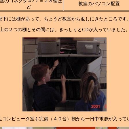
室のコネクタ４×７＝２８個ほ
教室のパソコン配置
ど
廊下には棚があって、ちょうど教室から返しにきたところです
上の２つの棚とその間には、ぎっしりとCDが入っていました
んコンピュータ室も完備（４０台）朝から一日中電源が入って