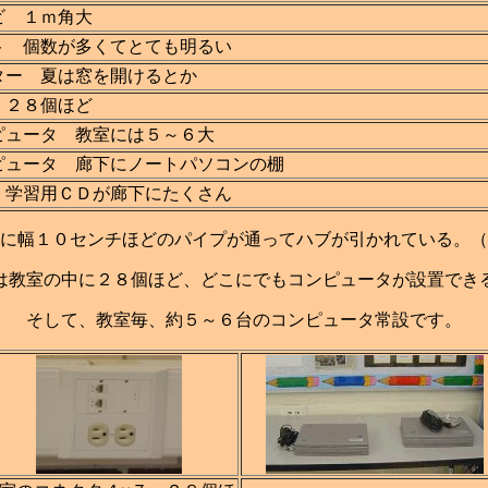
ビ １ｍ角大
ト 個数が多くてとても明るい
ター 夏は窓を開けるとか
 ２８個ほど
ピュータ 教室には５～６大
ピュータ 廊下にノートパソコンの棚
 学習用ＣＤが廊下にたくさん
に幅１０センチほどのパイプが通ってハブが引かれている。（
は教室の中に２８個ほど、どこにでもコンピュータが設置でき
そして、教室毎、約５～６台のコンピュータ常設です。