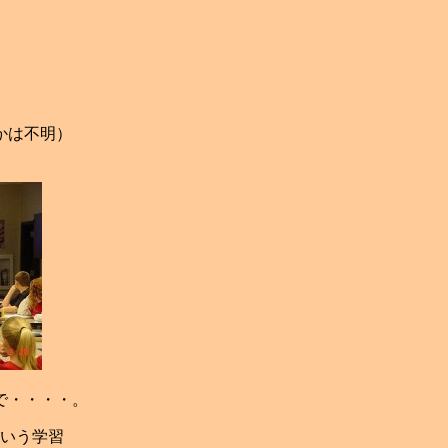
かは不明）
で・・・・。
いう学習