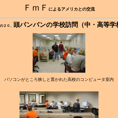
ＦｍＦ
によるアメリカとの交流
頭パンパンの学校訪問（中・高等学
の２０、
パソコンがところ狭しと置かれた高校のコンピュータ室内