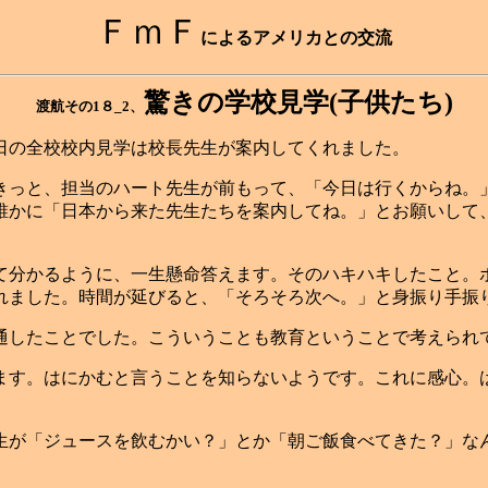
ＦｍＦ
によるアメリカとの交流
驚きの学校見学(子供たち)
渡航その1８_2、
日の全校校内見学は校長先生が案内してくれました。
きっと、担当のハート先生が前もって、「今日は行くからね。
誰かに「日本から来た先生たちを案内してね。」とお願いして
分かるように、一生懸命答えます。そのハキハキしたこと。
れました。時間が延びると、「そろそろ次へ。」と身振り手振
したことでした。こういうことも教育ということで考えられ
す。はにかむと言うことを知らないようです。これに感心。
が「ジュースを飲むかい？」とか「朝ご飯食べてきた？」な