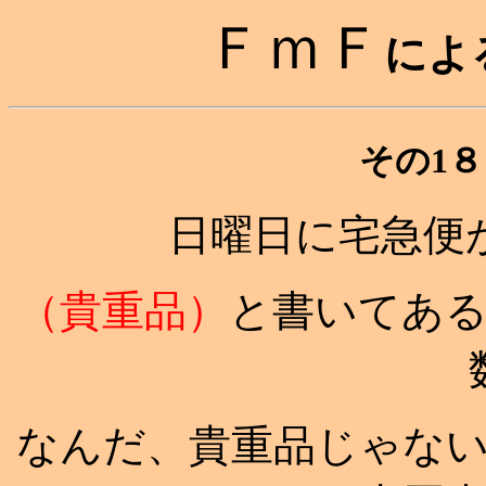
ＦｍＦ
によ
その1８
日曜日に宅急便
（貴重品）
と書いてあ
なんだ、貴重品じゃな