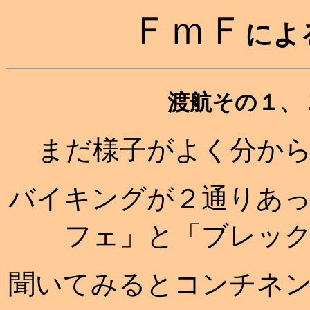
ＦｍＦ
によ
渡航その１、
まだ様子がよく分か
バイキングが２通りあ
フェ」と「ブレッ
聞いてみるとコンチネ