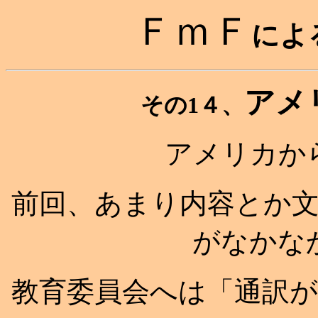
ＦｍＦ
によ
アメ
その1４、
アメリカか
前回、あまり内容とか
がなかな
教育委員会へは「通訳