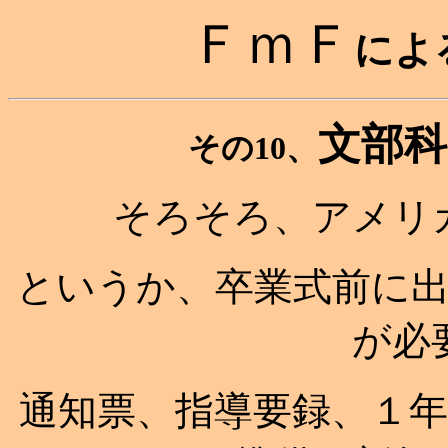
ＦｍＦ
によ
文部科
その10、
そろそろ、アメリ
というか、卒業式前に
が必
通知票、指導要録、１