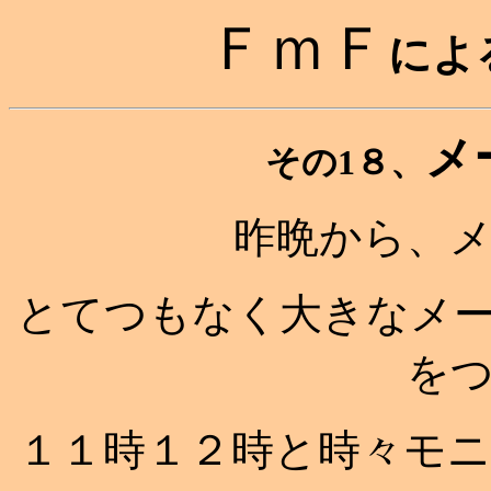
ＦｍＦ
によ
メ
その1８、
昨晩から、
とてつもなく大きなメ
を
１１時１２時と時々モ