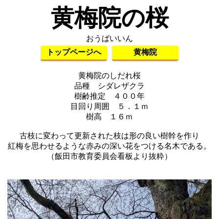
黄梅院の桜
おうばいいん
トップページへ
黄梅院
黄梅院のしだれ桜
品種 シダレザクラ
樹齢推定 ４００年
目回り周囲 ５．１ｍ
樹高 １６ｍ
古枝に変わって更新された枝は形の良い樹幹を作り
紅梅を思わせるような赤みの深い花をつける名木である。
（飯田市教育委員会看板より抜粋）