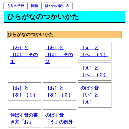
もりの学校
国語
はやわの使い方
ひらがなのつかいかた
ひらがなのつかいかた
［わ］と
［わ］と
［え］と
［は］ その
［は］ その
［へ］（１）
１
２
［え］と
［へ］（２）
［お］と
［お］と
のばす音
［を］（１）
［を］（２）
［い］と
［え］
伸ばす音の書
のばす音
き方「お」
「う」の例外