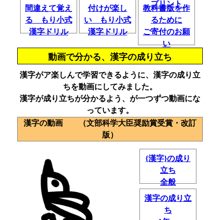
プリント
間違えて覚え
付けが楽し
教科書版を作
る もり小式
い もり小式
るために
漢字ドリル
漢字ドリル
ご寄付のお願
い
動画で分かる、漢字の成り立ち
漢字がア楽しんで学習できるように、漢字の成り立
ちを動画にしてみました。
漢字が成り立ちが分かるよう、が一つずつ動画にな
っています。
漢字の動画 （文部科学大臣奨励賞受賞・改訂
版）
{漢字}の成り
立ち
全般
漢字の成り立
ち