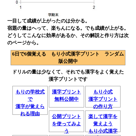
一目して成績が上がったのは分かる。
宿題の量はへって、楽ちんになる。でも成績が上がる。
どうしてこんなに効果があるか、その解説と作り方は次
のページから。
6日で6個覚える もり小式漢字プリント ランダム
版公開中
ドリルの量は少なくて、それでも漢字をよく覚えた
漢字プリントです
もりの学校式
漢字プリント
もり小式
で
無料公開中
漢字プリント
漢字が覚えら
の作り方
れる理由
公開プリント
楽して漢字を
を使ってみよ
覚えよう
う
もり小式漢字