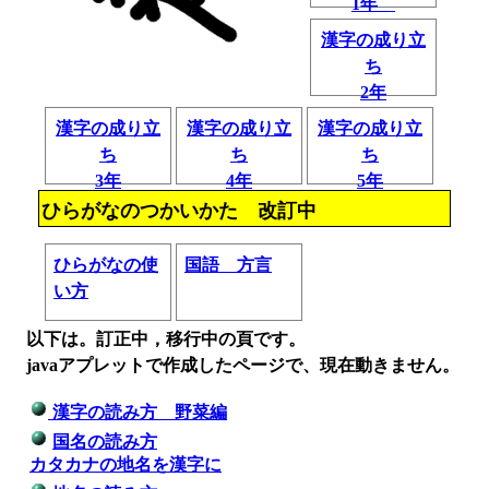
1年
漢字の成り立
ち
2年
漢字の成り立
漢字の成り立
漢字の成り立
ち
ち
ち
3年
4年
5年
ひらがなのつかいかた 改訂中
ひらがなの使
国語 方言
い方
以下は。訂正中，移行中の頁です。
javaアプレットで作成したページで、現在動きません。
漢字の読み方 野菜編
国名の読み方
カタカナの地名を漢字に