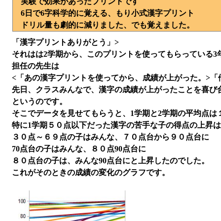
実験で効果があったプリントです
6日で6字科学的に覚える、もり小式漢字プリント
ドリル量も劇的に減りました、でも覚えました。
「漢字プリントありがとう」>
それはは2学期から、このプリントを使ってもらっている3
担任の先生は
<「あの漢字プリントを使ってから、成績が上がった。>
先日、クラスみんなで、漢字の成績が上がったことを喜び
というのです。
そこでデータを見せてもらうと、1学期と2学期の平均点は
特に1学期５０点以下だった漢字の苦手な子の得点の上昇は30
３０点～６９点の子はみんな、７０点台から９０点台に
70点台の子はみんな、８０点90点台に
８０点台の子は、みんな90点台にと上昇したのでした。
これがそのときの成績の変化のグラフです。