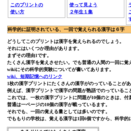
このプリントの
使って見よう
使い方
２年生１集
科学的に証明されている、一回で覚えられる漢字は６字
どうしてこのプリントは漢字を覚えられるのでしょう。
それにはいくつか理由があります。
まずその理由1です。
たくさん漢字を覚えさせたい。でも普通の人間の一回に覚え
wikiにその科学的実験についてが書いてあります。
wiki、短期記憶へのリンク
1枚の漢字プリントにたくさんの漢字がのっていることが
例えば、漢字プリントで漢字の問題が熟語でのっているこ
これでは、一枚の漢字プリントに問題が10個のときは、付
普通は一ページの10個の漢字が載っているます。
それでも、一回の覚える量としては多いのです。
でももりの学校は、覚える漢字は1回6個ですから、科学的