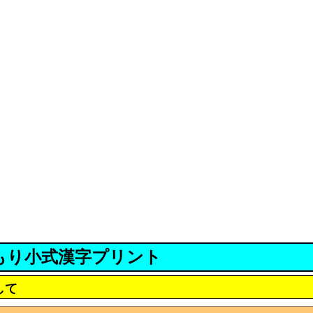
もり小式漢字プリント
して