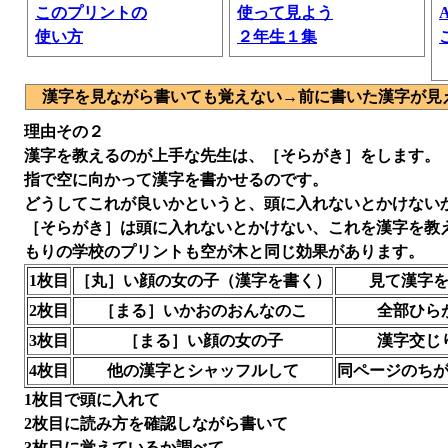
このプリントの
使って見よう
使い方
２年生１集
漢字を見ながら書いても覚えない→前に書いた漢字が見
理由その２
漢字を教えるのが上手な先生は、［そらがき］をします。
指で空に向かって漢字を書かせるのです。
どうしてこれが良いかというと、頭に入れないとかけない
［そらがき］は頭に入れないとかけない、これを漢字を教
もりの学校のプリントも空が木と同じ効果があります。
1枚目
［丸］い顔の女の子（漢字を書く）
見て漢字を
2枚目
［まる］いかおのおんなのこ
全部ひら
3枚目
［まる］い顔の女の子
漢字交じ
4枚目
他の漢字とシャッフルして
同ページのちが
1枚目で頭に入れて
2枚目に読み方を確認しながら書いて
3枚目に覚えているか調べて