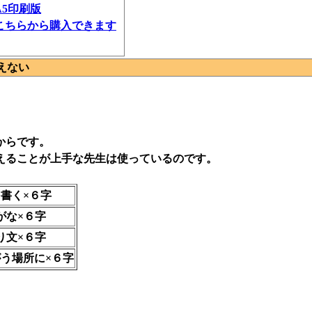
A5印刷版
こちらから購入できます
えない
からです。
えることが上手な先生は使っているのです。
書く×６字
がな×６字
り文×６字
う場所に×６字