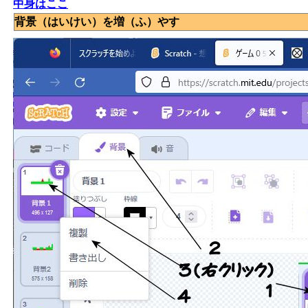
中身はここ
背景（はいけい）を増（ふ）やす