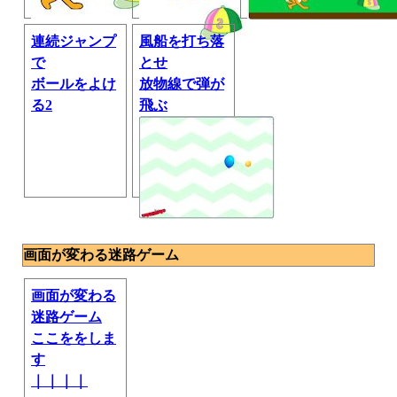
連続ジャンプ
風船を打ち落
で
とせ
ボールをよけ
放物線で弾が
る2
飛ぶ
画面が変わる迷路ゲーム
画面が変わる
迷路ゲーム
ここををしま
す
｜｜｜｜