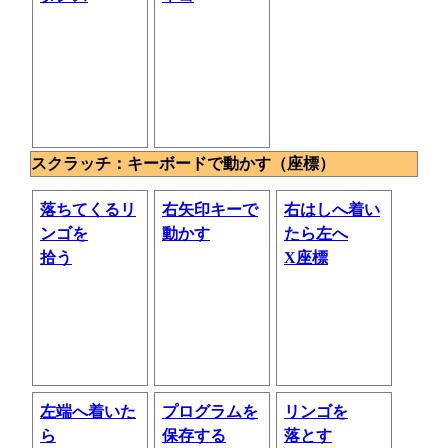
スクラッチ：キーボードで動かす（座標）
落ちてくるリ
右矢印キーで
右はしへ着い
ンゴを
動かす
たら左へ
拾う
X座標
左端へ着いた
プログラムを
リンゴを
ら
保存する
落とす