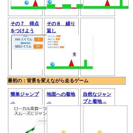
その７ 得点
その８ 繰り
をつけよう
返し
最初の：背景を変えながら走るゲーム
簡単ジャンプ
地面への着地
自然なジャン
→
→
プと着地→