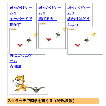
追っかけゲー
追っかけゲー
追っかけゲー
ム１
ム２
ム３
キーボードで
逃げるカニ
終わりはどう
動かす
しよう
おにごっこゲ
ーム
応用編
スクラッチで図形を書く３（関数,変数）