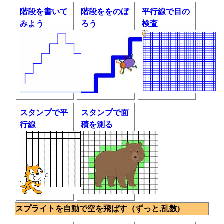
階段を書いて
階段ををのぼ
平行線で目の
みよう
ろう
検査
スタンプで平
スタンプで面
行線
積を測る
スプライトを自動で空を飛ばす（ずっと,乱数)