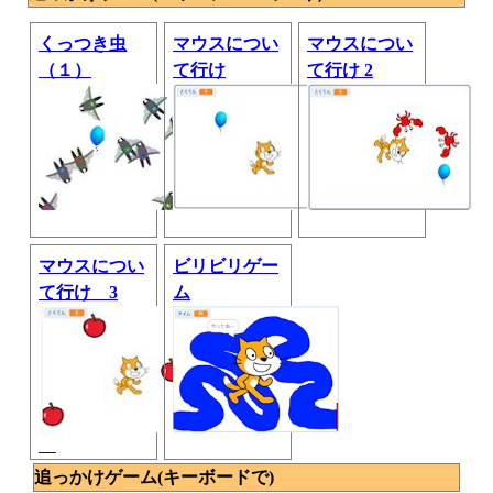
くっつき虫
マウスについ
マウスについ
（１）
て行け
て行け 2
マウスについ
ビリビリゲー
て行け 3
ム
追っかけゲーム(キーボードで)