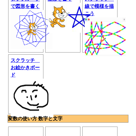
で図形を書く
線で模様を描
こう
スクラッチ
お絵かきボー
ド
変数の使い方 数字と文字