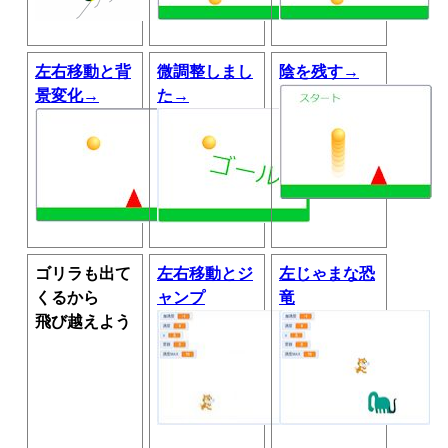
左右移動と背
微調整しまし
陰を残す→
景変化→
た→
ゴリラも出て
左右移動とジ
左じゃまな恐
くるから
ャンプ
竜
飛び越えよう