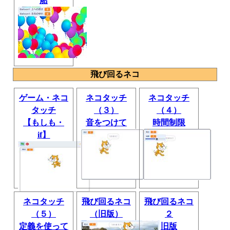
船
飛び回るネコ
ゲーム・ネコ
ネコタッチ
ネコタッチ
タッチ
（３）
（４）
【もしも・
音をつけて
時間制限
if】
ネコタッチ
飛び回るネコ
飛び回るネコ
（５）
（旧版）
２
定義を使って
旧版