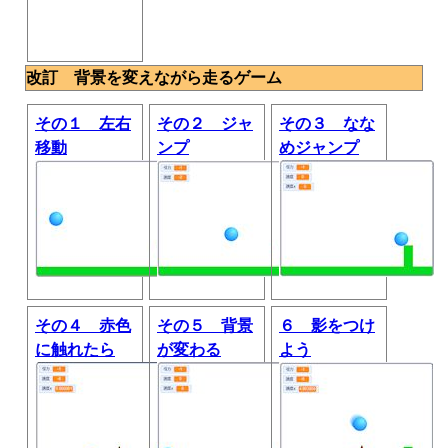
改訂 背景を変えながら走るゲーム
その１ 左右
その２ ジャ
その３ なな
移動
ンプ
めジャンプ
その４ 赤色
その５ 背景
６ 影をつけ
に触れたら
が変わる
よう