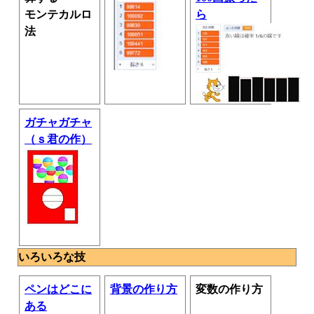
モンテカルロ
ら
法
ガチャガチャ
（ｓ君の作）
いろいろな技
ペンはどこに
背景の作り方
変数の作り方
ある