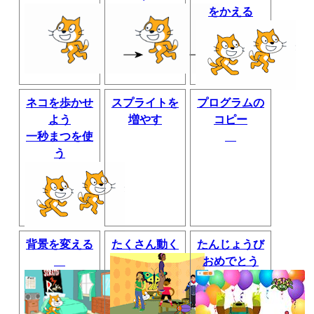
をかえる
ネコを歩かせ
スプライトを
プログラムの
よう
増やす
コピー
一秒まつを使
う
背景を変える
たくさん動く
たんじょうび
おめでとう