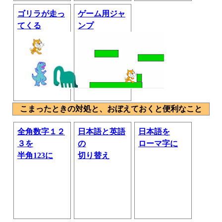
ゴリラが走っ
ゲーム用ジャ
てくる
ンプ
こまったときの対処と、おぼえておくと便利なこと
全角数字１２
日本語と英語
日本語を
３を
の
ローマ字に
半角123に
切り替え