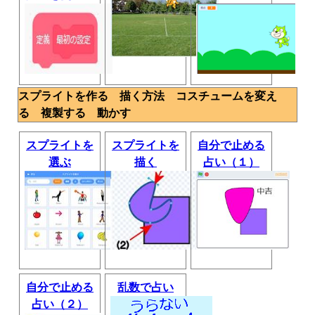
スプライトを作る 描く方法 コスチュームを変え
る 複製する 動かす
スプライトを
スプライトを
自分で止める
選ぶ
描く
占い（１）
自分で止める
乱数で占い
占い（２）