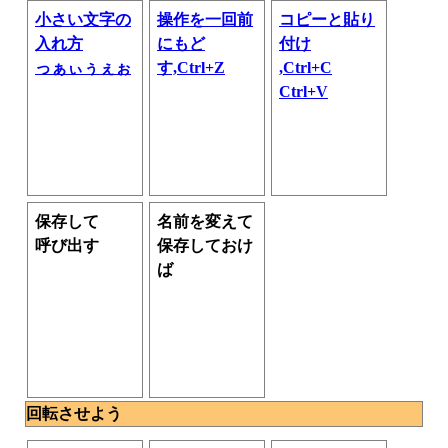
小さい文字の
操作を一回前
コピーと貼り
入れ方
にもど
付け
っぁぃぅぇぉ
す,Ctrl+Z
,Ctrl+C
Ctrl+V
保存して
名前を変えて
呼び出す
保存しておけ
ば
回転させよう