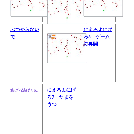
ぶつからない
にえろよにげ
で
ろ5 ゲーム
の再開
逃げろ逃げろ6 最大得点
にえろよにげ
ろ7 たまを
うつ