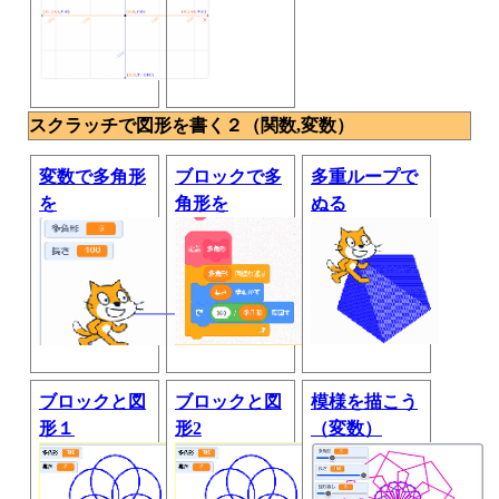
スクラッチで図形を書く２（関数,変数）
変数で多角形
ブロックで多
多重ループで
を
角形を
ぬる
ブロックと図
ブロックと図
模様を描こう
形１
形2
（変数）