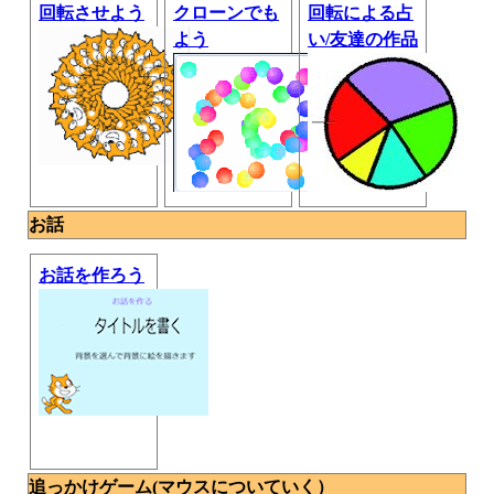
回転させよう
クローンでも
回転による占
よう
い/友達の作品
お話
お話を作ろう
追っかけゲーム(マウスについていく）