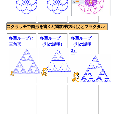
スクラッチで図形を書く3(関数呼び出し)とフラクタル
多重ループと
多重ループ
多重ループ
三角形
（別の説明）
（別の説明
2）