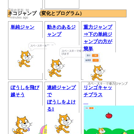
最終更新: 30
ネコジャンプ（変化とプログラム）
minutes ago
単純ジャン
動きのあるジ
重力ジャンプ
ャンプ
⇒下の単純ジ
ャンプの方が
簡単
ぼうしを飛び
連続ジャンプ
リンゴキャッ
越そう
で
チプラス
ぼうしをよけ
る1