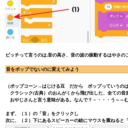
ピッチって言うのは,音の高さ、音の波の振動するはやさの
音をポップでないのに変えてみよう
（ポップコーン→はじける豆 だから ポップっていうの
クラシック(古典）のおんがくから飛び出した、全ての音
おやじさんと言う意味がある。なんで？－・・・う～～む
まず、（１）の「音」をクリックし
次に、（２）下にあるスピーカーの絵にマウスを重ねると