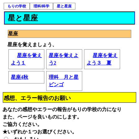
もりの学校
理科/科学
星と星座
星と星座
星座
星座を覚えましょう、
星座を覚え
星座を覚えよ
星座を覚え
よう１
う2
よう３ 夏
星座4秋
理科 月と星
ビンゴ
感想、エラー報告のお願い
あなたの感想やエラーの報告がもりの学校の力になり
また、ページを良いものにします。
ご協力ください。
★いずれか１つお選びください。