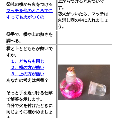
上からつけるとあついで
②芯の横から火をつける
す。
マッチを他のところでこ
②火がついたら、マッチは
すっても火がつくの
火消し壺の中に入れましょ
う。
③手で、横や上の熱さを
調べる。
横と上とどちらが熱いで
すか。
１、どちらも同じ
２、横の方が熱い
３、上の方が熱い
あなたの考えは何番？
そっと手を近づける仕草
で解答を示します。
自分で火を付けたときに
同じように確かめましょ