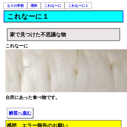
もりの学校
理科
これなーに
これなーに１
これなーに１
家で見つけた不思議な物
これなーに
台所にあった食べ物です。
解答へ進む
感想、エラー報告のお願い