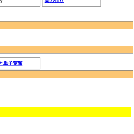
り
葉の作り
と単子葉類