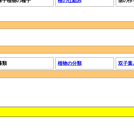
裸子植物の種子
根の仕組み
茎の作
藻類
植物の分類
双子葉