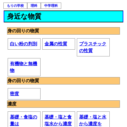
もりの学校
理科
中学理科
身近な物質
身の回りの物質
白い粉の判別
金属の性質
プラスチック
の性質
有機物と無機
物
身の回りの物質
密度
濃度
基礎・食塩の
基礎・塩と食
基礎・塩と水
量は
塩水から濃度
から濃度を