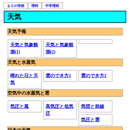
もりの学校
理科
中学理科
天気
天気予報
天気と気象観
天気と気象観
測(1)
測(2)
天気と水蒸気
晴れた日と天
雲のでき方1
雲のでき方2
気
空気中の水蒸気と雲
気圧と風
高気圧と低気
気団と前線
圧
気圧と雲