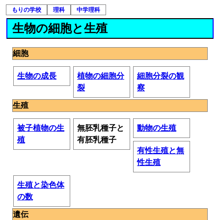
もりの学校
理科
中学理科
生物の細胞と生殖
細胞
生物の成長
植物の細胞分
細胞分裂の観
裂
察
生殖
被子植物の生
無胚乳種子と
動物の生殖
殖
有胚乳種子
有性生殖と無
性生殖
生殖と染色体
の数
遺伝