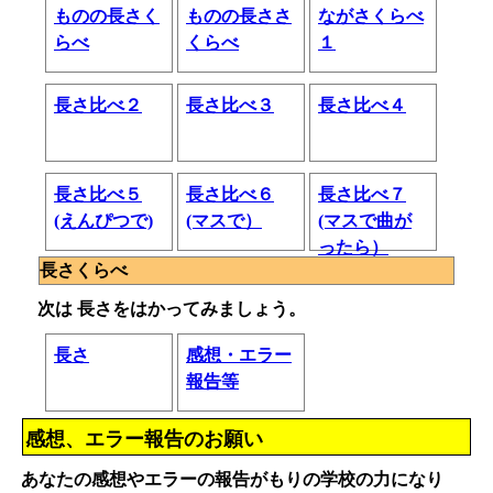
ものの長さく
ものの長ささ
ながさくらべ
らべ
くらべ
１
長さ比べ２
長さ比べ３
長さ比べ４
長さ比べ５
長さ比べ６
長さ比べ７
(えんぴつで)
(マスで）
(マスで曲が
ったら）
長さくらべ
次は 長さをはかってみましょう。
長さ
感想・エラー
報告等
感想、エラー報告のお願い
あなたの感想やエラーの報告がもりの学校の力になり