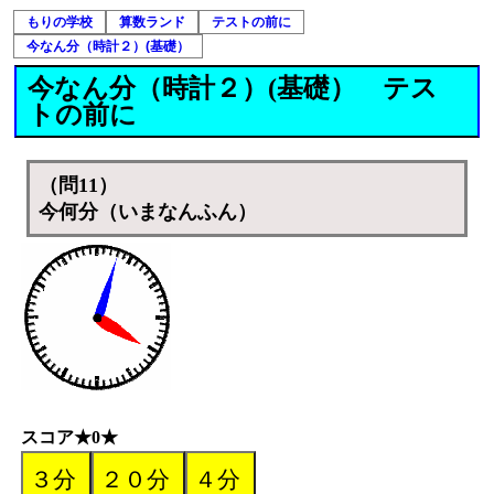
もりの学校
算数ランド
テストの前に
今なん分（時計２）(基礎）
今なん分（時計２）(基礎） テス
トの前に
（問11）
今何分（いまなんふん）
スコア★0★