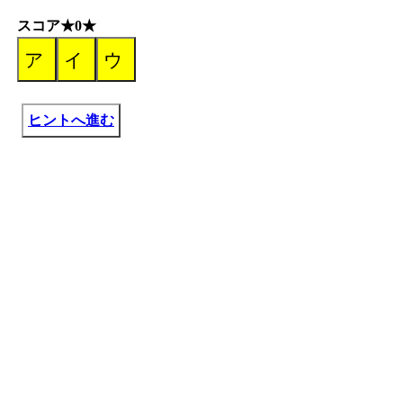
スコア★0★
ヒントへ進む