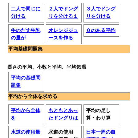
二人で同じに
２人でドング
３人でドング
分ける
リを分ける１
リを分ける
牛のだす牛乳
オレンジジュ
０のある平均
の量が
ースを作る
平均基礎問題集
長さの平均、小数と平均、平均気温
平均の基礎問
題集
平均から全体を求める
平均から全体
もともとあっ
平均の足し
を
たドングリは
算・わり算
水道の使用量
水道の使用
日本一周の自